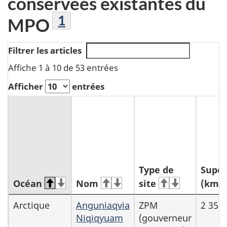
conservées existantes du
Note de bas de page
1
MPO
Filtrer les articles
Affiche 1 à 10 de 53 entrées
Afficher
entrées
Type de
Super
2
Océan
Nom
site
(km
)
Aires
Arctique
Anguniaqvia
ZPM
2 358
Niqiqyuam
(gouverneur
marines