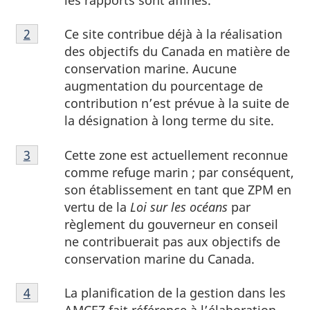
les rapports sont affinés.
Note
Ce site contribue déjà à la réalisation
Retour à la
2
référence de la note de bas de page
de
des objectifs du Canada en matière de
bas
conservation marine. Aucune
de
augmentation du pourcentage de
page
contribution n’est prévue à la suite de
2
la désignation à long terme du site.
Note
Cette zone est actuellement reconnue
Retour à la
3
référence de la note de bas de page
de
comme refuge marin ; par conséquent,
bas
son établissement en tant que ZPM en
de
vertu de la
Loi sur les océans
par
page
règlement du gouverneur en conseil
3
ne contribuerait pas aux objectifs de
conservation marine du Canada.
Note
La planification de la gestion dans les
Retour à la
4
référence de la note de bas de page
de
AMCEZ fait référence à l’élaboration