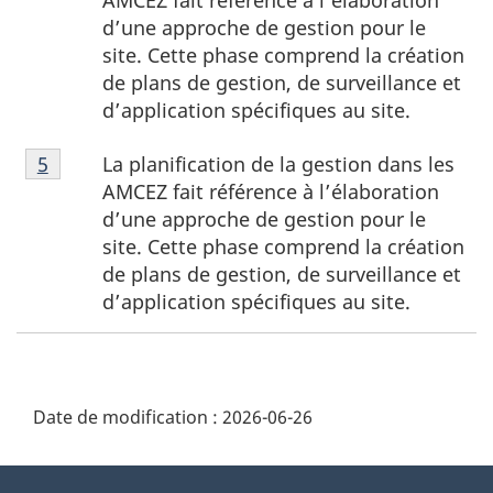
bas
d’une approche de gestion pour le
de
site. Cette phase comprend la création
page
de plans de gestion, de surveillance et
4
d’application spécifiques au site.
Note
La planification de la gestion dans les
Retour à la
5
référence de la note de bas de page
de
AMCEZ fait référence à l’élaboration
bas
d’une approche de gestion pour le
de
site. Cette phase comprend la création
page
de plans de gestion, de surveillance et
5
d’application spécifiques au site.
D
Date de modification :
2026-06-26
é
t
À