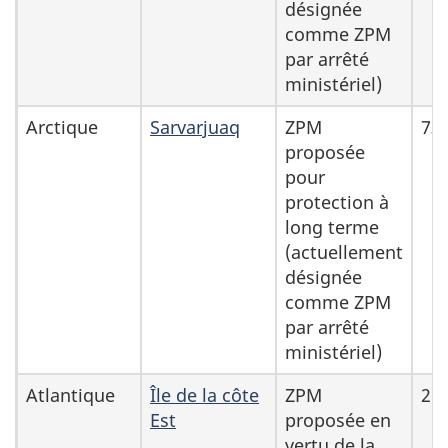
désignée
comme ZPM
par arrêté
ministériel)
Arctique
Sarvarjuaq
ZPM
73
proposée
pour
protection à
long terme
(actuellement
désignée
comme ZPM
par arrêté
ministériel)
Atlantique
Île de la côte
ZPM
2 0
Est
proposée en
vertu de la