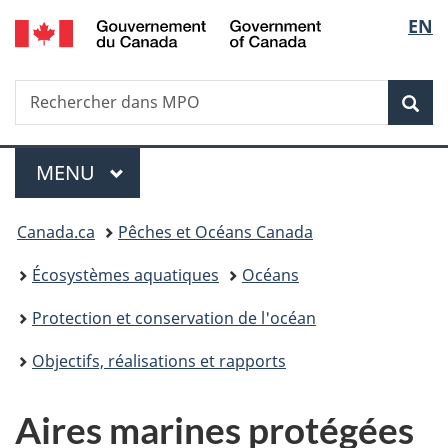
/
Sélec
EN
Passer
Passer
Passer
Government
au
à
à
de
of
contenu
« Au
la
Canada
Recherche
Rechercher
principal
sujet
version
Rec
la
dans
du
HTML
Pêches
gouvernement »
simplifiée
langu
Menu
et
MENU
PRINCIPAL
océans
Canada
Vous
Canada.ca
Pêches et Océans Canada
êtes
Écosystèmes aquatiques
Océans
ici
Protection et conservation de l'océan
:
Objectifs, réalisations et rapports
Aires marines protégées