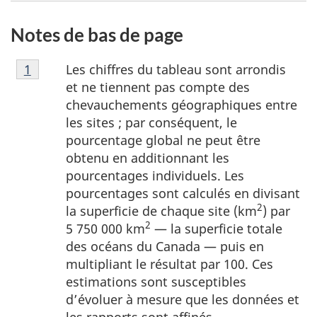
Notes de bas de page
Note
Les chiffres du tableau sont arrondis
Retour à la
1
référence de la note de bas de page
de
et ne tiennent pas compte des
bas
chevauchements géographiques entre
de
les sites ; par conséquent, le
page
pourcentage global ne peut être
1
obtenu en additionnant les
pourcentages individuels. Les
pourcentages sont calculés en divisant
2
la superficie de chaque site (km
) par
2
5 750 000 km
— la superficie totale
des océans du Canada — puis en
multipliant le résultat par 100. Ces
estimations sont susceptibles
d’évoluer à mesure que les données et