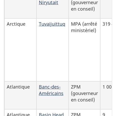
Niryutait
(gouverneur
en conseil)
Arctique
Tuvaijuittuq
MPA (arrêté
319 4
ministériel)
Atlantique
Banc-des-
ZPM
1 000
Américains
(gouverneur
en conseil)
Atlantique
Basin Head
ZPM
9