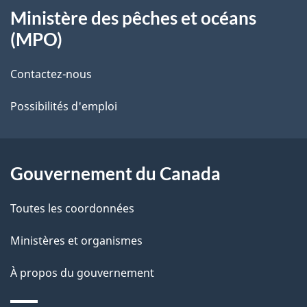
Ministère des pêches et océans
a
propos
(MPO)
i
de
Contactez-nous
l
ce
Possibilités d'emploi
s
site
d
e
Gouvernement du Canada
l
Toutes les coordonnées
a
Ministères et organismes
p
À propos du gouvernement
a