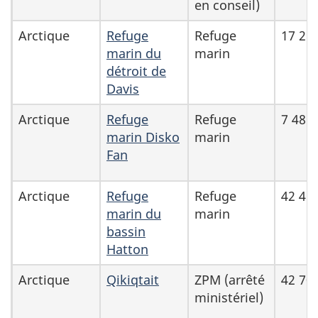
en conseil)
protégées
et
Arctique
Refuge
Refuge
17 29
marin du
marin
conservées
détroit de
existantes
Davis
du
MPO
Arctique
Refuge
Refuge
7 485
marin Disko
marin
Fan
Arctique
Refuge
Refuge
42 45
marin du
marin
bassin
Hatton
Arctique
Qikiqtait
ZPM (arrêté
42 70
ministériel)