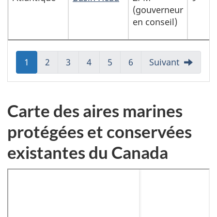
(gouverneur
en conseil)
Aller
1
Aller
2
Aller
3
Aller
4
Aller
5
Aller
6
Suivant
à:
à:
à:
à:
à:
à:
Page
Page
Page
Page
Page
Page
Carte des aires marines
protégées et conservées
existantes du Canada