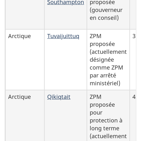
Southampton
proposée
marines
(gouverneur
protégées
en conseil)
et
conservées
Arctique
Tuvaijuittuq
ZPM
31
proposées
proposée
par
(actuellement
désignée
le
comme ZPM
MPO
par arrêté
ministériel)
Arctique
Qikiqtait
ZPM
42
proposée
pour
protection à
long terme
(actuellement