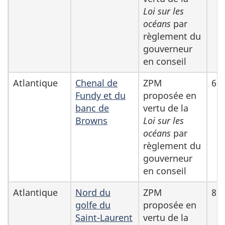
Loi sur les
océans
par
règlement du
gouverneur
en conseil
Atlantique
Chenal de
ZPM
6 2
Fundy et du
proposée en
banc de
vertu de la
Browns
Loi sur les
océans
par
règlement du
gouverneur
en conseil
Atlantique
Nord du
ZPM
8 1
golfe du
proposée en
Saint-Laurent
vertu de la