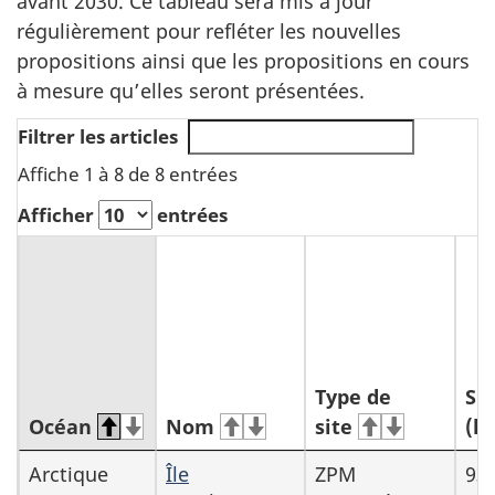
avant 2030. Ce tableau sera mis à jour
régulièrement pour refléter les nouvelles
propositions ainsi que les propositions en cours
à mesure qu’elles seront présentées.
Filtrer les articles
Affiche 1 à 8 de 8 entrées
Afficher
entrées
Type de
Su
Océan
Nom
site
(k
Aires
Arctique
Île
ZPM
93