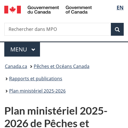
/
Sélec
EN
Passer
Passer
Passer
Government
au
à
à
de
of
contenu
« Au
la
Canada
Recherche
Rechercher
principal
sujet
version
Rec
la
dans
du
HTML
Pêches
gouvernement »
simplifiée
langu
Menu
et
MENU
PRINCIPAL
océans
Canada
Vous
Canada.ca
Pêches et Océans Canada
êtes
Rapports et publications
ici
Plan ministériel 2025-2026
:
Plan ministériel 2025-
2026 de Pêches et