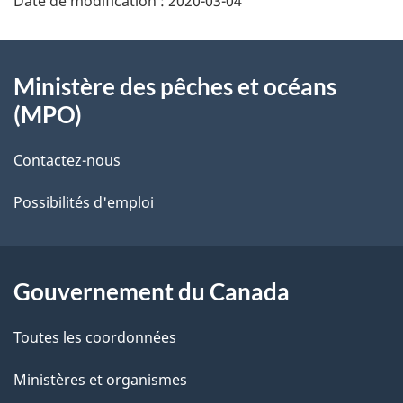
Date de modification :
2020-03-04
À
Ministère des pêches et océans
propos
(MPO)
de
Contactez-nous
ce
Possibilités d'emploi
site
Gouvernement du Canada
Toutes les coordonnées
Ministères et organismes