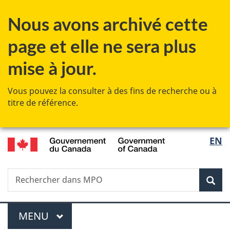
Passer
Passer
Passer
Nous avons archivé cette
au
à
à
contenu
« Au
la
page et elle ne sera plus
principal
sujet
version
du
HTML
mise à jour.
gouvernement »
simplifiée
Vous pouvez la consulter à des fins de recherche ou à
titre de référence.
/
Sélec
EN
Government
de
of
Canada
Recherche
Rechercher
Rec
la
dans
Pêches
langu
Menu
et
MENU
PRINCIPAL
océans