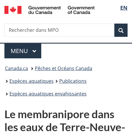
/
Sélec
EN
Passer
Passer
Passer
Government
au
à
à
de
of
contenu
« Au
la
Canada
Recherche
Rechercher
principal
sujet
version
Rec
la
dans
du
HTML
Pêches
gouvernement »
simplifiée
langu
Menu
et
MENU
PRINCIPAL
océans
Canada
Vous
Canada.ca
Pêches et Océans Canada
êtes
Espèces aquatiques
Publications
ici
Espèces aquatiques envahissantes
:
Le membranipore dans
les eaux de Terre-Neuve-