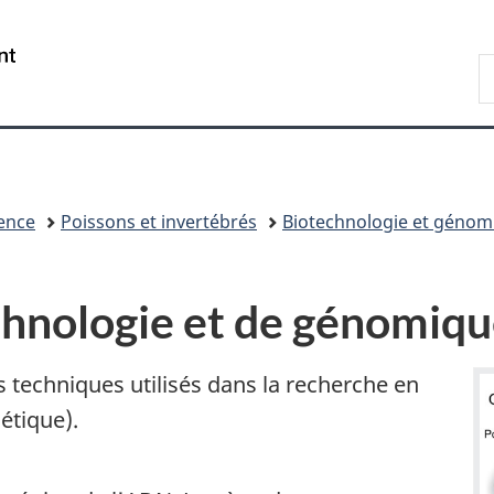
Passer
Passer
Passer
au
à
à
/
R
contenu
« Au
la
Government
d
principal
sujet
version
of
P
du
HTML
Canada
e
gouvernement »
simplifiée
o
C
ence
Poissons et invertébrés
Biotechnologie et génom
chnologie et de génomiq
s techniques utilisés dans la recherche en
étique).