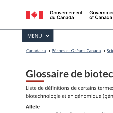
Sélection
de
la
Menu
MENU
PRINCIPAL
langue
Vous
Canada.ca
Pêches et Océans Canada
Sci
êtes
ici
Glossaire de biote
:
Liste de définitions de certains terme
biotechnologie et en génomique (gén
Allèle