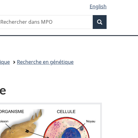
English
Recherche
echercher
Rechercher
ans
êches
t
céans
anada
ique
Recherche en génétique
ue