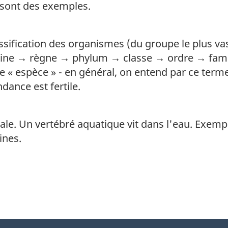
 sont des exemples.
ssification des organismes (du groupe le plus vas
maine → règne → phylum → classe → ordre → fam
e « espèce » - en général, on entend par ce ter
dance est fertile.
le. Un vertébré aquatique vit dans l'eau. Exempl
ines.