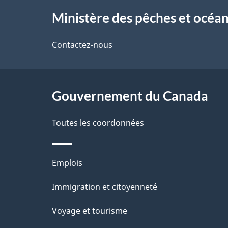
À
Ministère des pêches et océa
propos
de
Contactez-nous
ce
site
Gouvernement du Canada
Toutes les coordonnées
Thèmes
Emplois
et
Immigration et citoyenneté
sujets
Voyage et tourisme