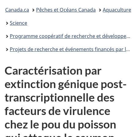
Canada
Vous
Canada.ca
Pêches et Océans Canada
Aquaculture
êtes
Science
ici
Programme coopératif de recherche et développement en aquaculture
:
Projets de recherche et événements financés par le PCRDA
Caractérisation par
extinction génique post-
transcriptionnelle des
facteurs de virulence
chez le pou du poisson