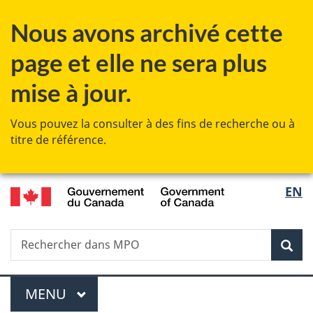
Passer
Passer
Passer
Nous avons archivé cette
au
à
à
contenu
« Au
la
page et elle ne sera plus
principal
sujet
version
du
HTML
mise à jour.
gouvernement »
simplifiée
Vous pouvez la consulter à des fins de recherche ou à
titre de référence.
/
Sélec
EN
Government
de
of
Canada
Recherche
Rechercher
Rec
la
dans
Pêches
langu
Menu
et
MENU
PRINCIPAL
océans