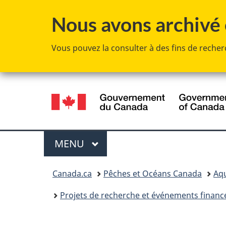
Nous avons archivé c
Vous pouvez la consulter à des fins de recherc
Sélection
de
la
Menu
MENU
PRINCIPAL
langue
Vous
Canada.ca
Pêches et Océans Canada
Aq
êtes
Projets de recherche et événements financ
ici