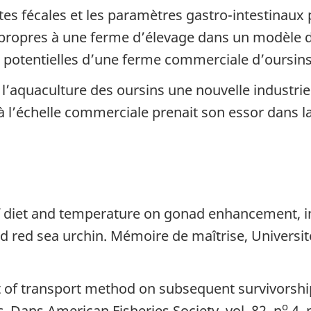
tes fécales et les paramètres gastro-intestinaux 
propres à une ferme d’élevage dans un modèle de
 potentielles d’une ferme commerciale d’oursins
e l’aquaculture des oursins une nouvelle industri
 à l’échelle commerciale prenait son essor dans la 
f diet and temperature on gonad enhancement, ing
d red sea urchin. Mémoire de maîtrise, Université
 of transport method on subsequent survivorship
o
s
. Dans American Fisheries Society, vol. 82, n
4, 