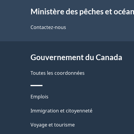
À
Ministère des pêches et océa
propos
de
Contactez-nous
ce
site
Gouvernement du Canada
Toutes les coordonnées
Thèmes
Emplois
et
Immigration et citoyenneté
sujets
Voyage et tourisme