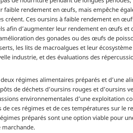
 pas de nourriture pendant de longues périodes,
eur faible rendement en œufs, mais empêche éga
es créent. Ces oursins à faible rendement en œuf
ls afin d’augmenter leur rendement en œufs et 
amélioration des gonades ou des œufs de poisso
erts, les lits de macroalgues et leur écosystème
velle industrie, et des évaluations des répercuss
de deux régimes alimentaires préparés et d’une al
épôts de déchets d’oursins rouges et d’oursins v
cussions environnementales d’une exploitation co
ts de ces régimes et de ces températures sur le 
 régimes préparés sont une option viable pour un
é marchande.