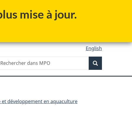
lus mise à jour.
English
Recherche
echercher
Rechercher
ans
êches
t
céans
anada
 et développement en aquaculture