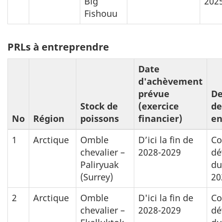
Big
202
Fishouu
PRLs à entreprendre
Date
d'achèvement
prévue
De
Stock de
(exercice
de
No
Région
poissons
financier)
en
1
Arctique
Omble
D’ici la fin de
Co
chevalier –
2028-2029
dé
Paliryuak
du
(Surrey)
20
2
Arctique
Omble
D'ici la fin de
Co
chevalier –
2028-2029
dé