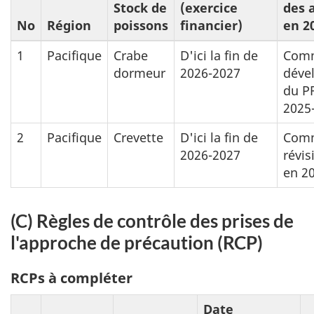
Stock de
(exercice
des a
No
Région
poissons
financier)
en 2
1
Pacifique
Crabe
D'ici la fin de
Comm
dormeur
2026-2027
déve
du P
2025
2
Pacifique
Crevette
D'ici la fin de
Comm
2026-2027
révis
en 2
(C) Règles de contrôle des prises de
l'approche de précaution (RCP)
RCPs à compléter
Date