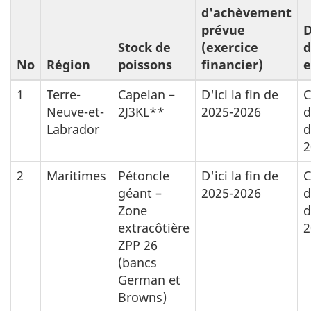
d'achèvement
prévue
D
Stock de
(exercice
d
No
Région
poissons
financier)
e
1
Terre-
Capelan –
D'ici la fin de
C
Neuve-et-
2J3KL**
2025-2026
d
Labrador
d
2
2
Maritimes
Pétoncle
D'ici la fin de
C
géant –
2025-2026
d
Zone
d
extracôtière
2
ZPP 26
(bancs
German et
Browns)