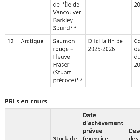
de l’Île de
20
Vancouver
Barkley
Sound**
12
Arctique
Saumon
D'ici la fin de
Co
rouge –
2025-2026
d
Fleuve
du
Fraser
20
(Stuart
précoce)**
PRLs en cours
Date
d'achèvement
prévue
Des
Stock de
(exercice
des 