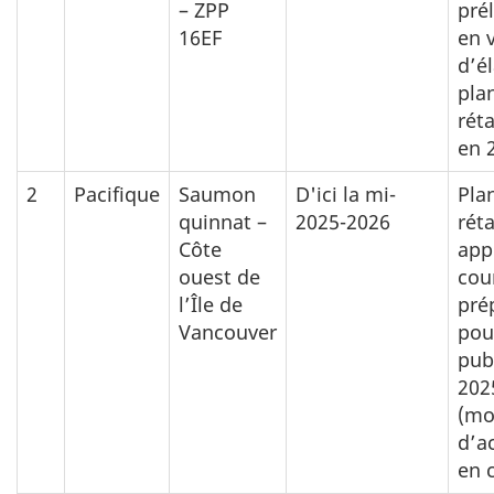
– ZPP
pré
16EF
en 
d’é
pla
rét
en 
2
Pacifique
Saumon
D'ici la mi-
Pla
quinnat –
2025-2026
rét
Côte
app
ouest de
cou
l’Île de
pré
Vancouver
pou
pub
202
(mo
d’ac
en 