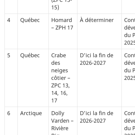
15)
4
Québec
Homard
À déterminer
Cont
– ZPH 17
dév
du 
202
5
Québec
Crabe
D’ici la fin de
Cont
des
2026-2027
dév
neiges
du 
côtier –
202
ZPC 13,
14, 16,
17
6
Arctique
Dolly
D’ici la fin de
Cont
Varden –
2026-2027
dév
Rivière
du 