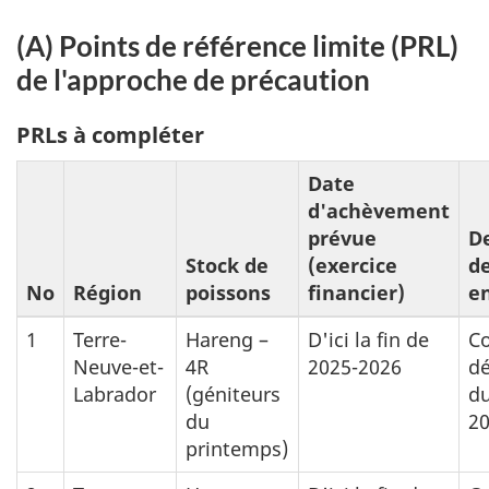
(A) Points de référence limite (PRL)
de l'approche de précaution
PRLs à compléter
Date
d'achèvement
prévue
De
Stock de
(exercice
de
No
Région
poissons
financier)
e
1
Terre-
Hareng –
D'ici la fin de
Co
Neuve-et-
4R
2025-2026
d
Labrador
(géniteurs
du
du
20
printemps)