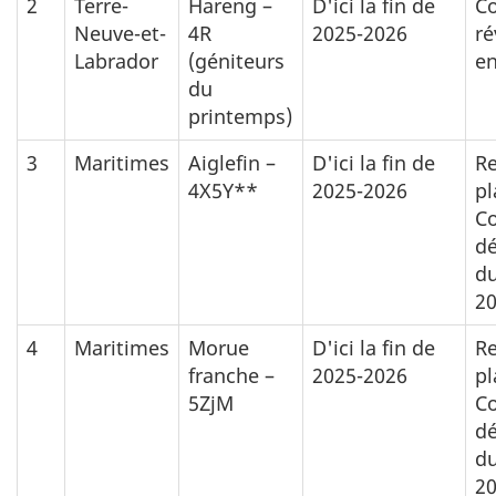
2
Terre-
Hareng –
D'ici la fin de
Co
Neuve-et-
4R
2025-2026
ré
Labrador
(géniteurs
en
du
printemps)
3
Maritimes
Aiglefin –
D'ici la fin de
Re
4X5Y**
2025-2026
pl
Co
d
du
20
4
Maritimes
Morue
D'ici la fin de
Re
franche –
2025-2026
pl
5ZjM
Co
d
du
20