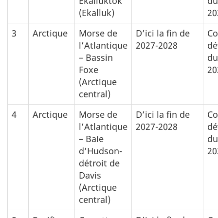
Ekalluktok
du
(Ekalluk)
20
3
Arctique
Morse de
D’ici la fin de
Co
l’Atlantique
2027-2028
dé
– Bassin
du
Foxe
20
(Arctique
central)
4
Arctique
Morse de
D’ici la fin de
Co
l’Atlantique
2027-2028
dé
– Baie
du
d’Hudson-
20
détroit de
Davis
(Arctique
central)