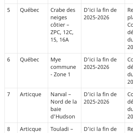
5
Québec
Crabe des
D’ici la fin de
Re
neiges
2025-2026
pl
côtier –
Co
ZPC, 12C,
d
15, 16A
du
20
6
Québec
Mye
D’ici la fin de
Co
commune
2025-2026
d
- Zone 1
du
20
7
Articque
Narval –
D’ici la fin de
Co
Nord de la
2025-2026
d
baie
du
d’Hudson
20
8
Articque
Touladi –
D’ici la fin de
Re