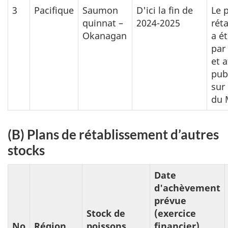
3
Pacifique
Saumon
D'ici la fin de
Le 
quinnat –
2024-2025
rét
Okanagan
a é
par
et a
pub
sur
du 
(B) Plans de rétablissement d’autres
stocks
Date
d'achèvement
prévue
Stock de
(exercice
No
Région
poissons
financier)