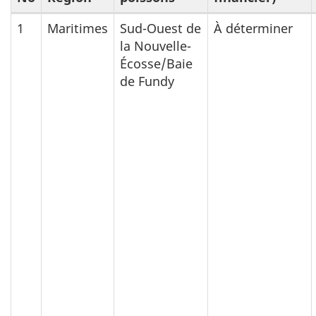
(B)
1
Maritimes
Sud-Ouest de
À déterminer
la Nouvelle-
Plans
Écosse/Baie
de
de Fundy
rétablissement
d’autres
stocks