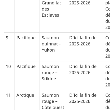
Grand lac
2025-2026
pl
des
Co
Esclaves
d
du
2
9
Pacifique
Saumon
D’ici la fin de
Co
quinnat -
2025-2026
d
Yukon
du
20
10
Pacifique
Saumon
D’ici la fin de
Co
rouge –
2025-2026
d
Stikine
du
20
11
Arctique
Saumon
D’ici la fin de
Co
rouge –
2025-2026
d
Côte ouest
du