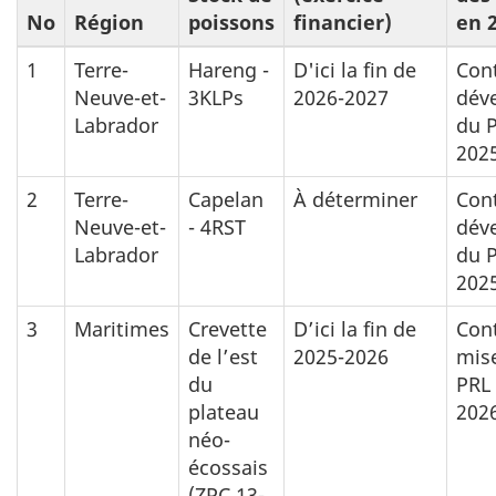
No
Région
poissons
financier)
en 
1
Terre-
Hareng -
D'ici la fin de
Cont
Neuve-et-
3KLPs
2026-2027
dév
Labrador
du 
202
2
Terre-
Capelan
À déterminer
Cont
Neuve-et-
- 4RST
dév
Labrador
du 
202
3
Maritimes
Crevette
D’ici la fin de
Cont
de l’est
2025-2026
mise
du
PRL 
plateau
2026
néo-
écossais
(ZPC 13-