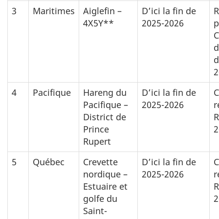
3
Maritimes
Aiglefin –
D’ici la fin de
R
4X5Y**
2025-2026
p
C
d
d
2
4
Pacifique
Hareng du
D’ici la fin de
C
Pacifique –
2025-2026
r
District de
R
Prince
2
Rupert
5
Québec
Crevette
D’ici la fin de
C
nordique –
2025-2026
r
Estuaire et
R
golfe du
2
Saint-