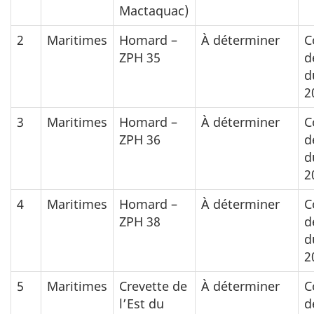
Mactaquac)
2
Maritimes
Homard –
À déterminer
C
ZPH 35
d
d
2
3
Maritimes
Homard –
À déterminer
C
ZPH 36
d
d
2
4
Maritimes
Homard –
À déterminer
C
ZPH 38
d
d
2
5
Maritimes
Crevette de
À déterminer
C
l’Est du
d