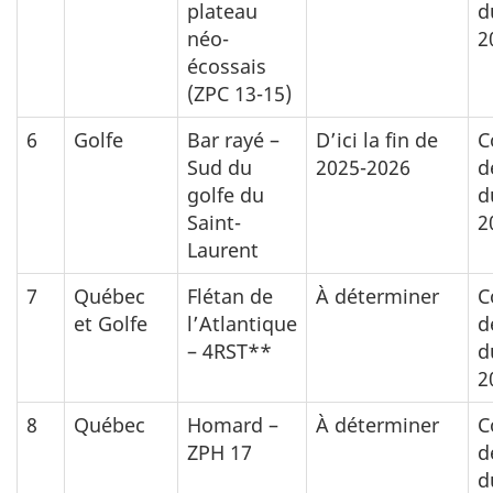
plateau
d
néo-
2
écossais
(ZPC 13-15)
6
Golfe
Bar rayé –
D’ici la fin de
C
Sud du
2025-2026
d
golfe du
d
Saint-
2
Laurent
7
Québec
Flétan de
À déterminer
C
et Golfe
l’Atlantique
d
– 4RST**
d
2
8
Québec
Homard –
À déterminer
C
ZPH 17
d
d