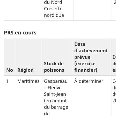
du Nord
Crevette
nordique
PRS en cours
Date
d'achèvement
prévue
D
Stock de
(exercice
d
No
Région
poissons
financier)
e
1
Maritimes
Gaspareau
À déterminer
C
– Fleuve
d
Saint-Jean
d
(en amont
2
du barrage
de