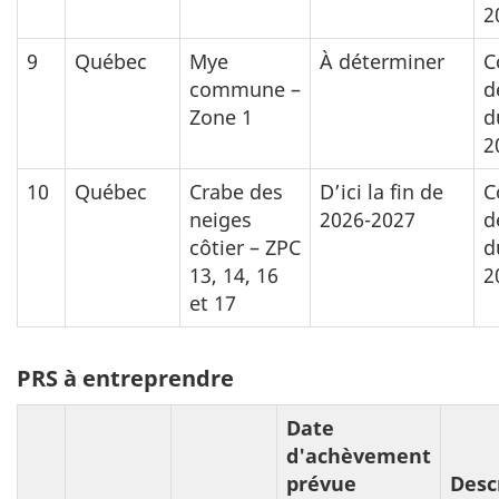
2
9
Québec
Mye
À déterminer
C
commune –
d
Zone 1
d
2
10
Québec
Crabe des
D’ici la fin de
C
neiges
2026-2027
d
côtier – ZPC
d
13, 14, 16
2
et 17
PRS à entreprendre
Date
d'achèvement
prévue
Desc