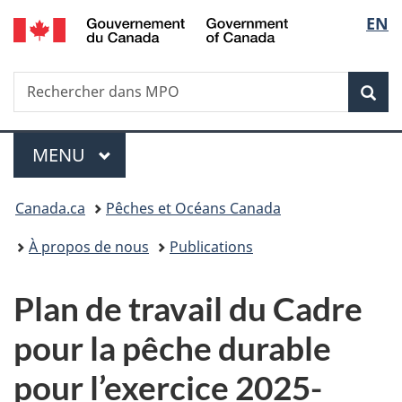
/
Sélec
EN
Passer
Passer
Passer
Government
au
à
à
de
of
contenu
« Au
la
Canada
Recherche
Rechercher
principal
sujet
version
Rec
la
dans
du
HTML
Pêches
gouvernement »
simplifiée
langu
Menu
et
MENU
PRINCIPAL
océans
Canada
Vous
Canada.ca
Pêches et Océans Canada
êtes
À propos de nous
Publications
ici
Plan de travail du Cadre
:
pour la pêche durable
pour l’exercice 2025-