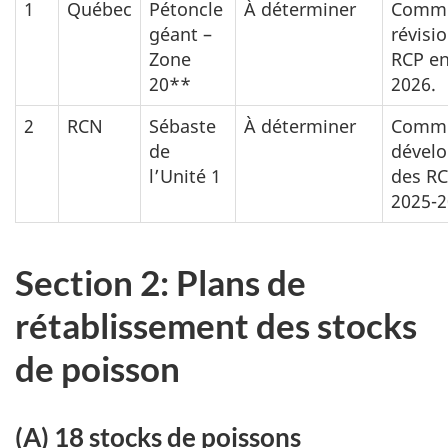
1
Québec
Pétoncle
À déterminer
Comme
géant –
révisi
Zone
RCP en
20**
2026.
2
RCN
Sébaste
À déterminer
Comme
de
dével
l’Unité 1
des RC
2025-2
Section 2: Plans de
rétablissement des stocks
de poisson
(A) 18 stocks de poissons