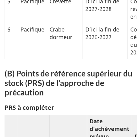
5
Pacifique
Crevette
D’ici la fin de
Co
2027-2028
ré
en
6
Pacifique
Crabe
D’ici la fin de
Co
dormeur
2026-2027
dé
du
20
(B) Points de référence supérieur du
stock (PRS) de l’approche de
précaution
PRS à compléter
Date
d'achèvement
prévue