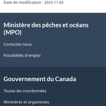
Date de modification :
2025-11-05
À
Ministère des pêches et océans
propos
(MPO)
de
Contactez-nous
ce
Possibilités d'emploi
site
Gouvernement du Canada
Toutes les coordonnées
Ministères et organismes