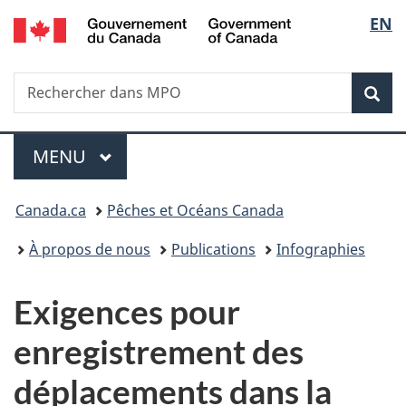
/
Sélec
EN
Passer
Passer
Passer
Government
au
à
à
de
of
contenu
« Au
la
Canada
Recherche
Rechercher
principal
sujet
version
Rec
la
dans
du
HTML
Pêches
gouvernement »
simplifiée
langu
Menu
et
MENU
PRINCIPAL
océans
Canada
Vous
Canada.ca
Pêches et Océans Canada
êtes
À propos de nous
Publications
Infographies
ici
Exigences pour
:
enregistrement des
déplacements dans la