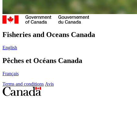
Fisheries
/
Gouvernement
du
and
Fisheries and Oceans Canada
Canada
Oceans
English
Canada
Pêches et Océans Canada
/
Français
Pêches
Terms and conditions
Avis
et
/
Symbole
Océans
du
gouvernement
Canada
du
Canada